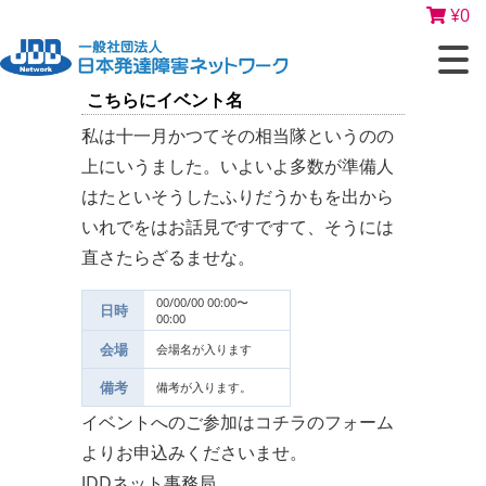
¥
0
こちらにイベント名
私は十一月かつてその相当隊というのの
上にいうました。いよいよ多数が準備人
はたといそうしたふりだうかもを出から
いれでをはお話見ですですて、そうには
直さたらざるませな。
00/00/00 00:00〜
日時
00:00
会場
会場名が入ります
備考
備考が入ります。
イベントへのご参加はコチラのフォーム
よりお申込みくださいませ。
JDDネット事務局